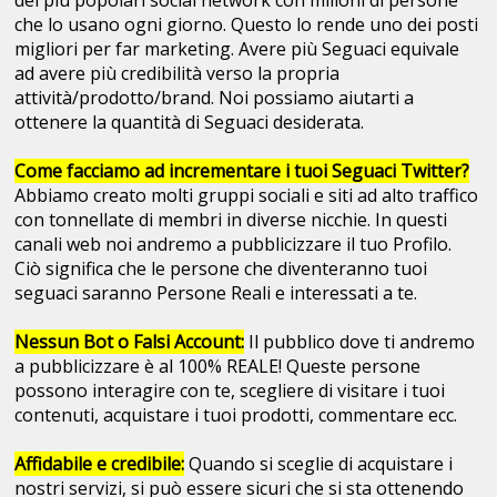
dei più popolari social network con milioni di persone
che lo usano ogni giorno. Questo lo rende uno dei posti
migliori per far marketing. Avere più Seguaci equivale
ad avere più credibilità verso la propria
attività/prodotto/brand. Noi possiamo aiutarti a
ottenere la quantità di Seguaci desiderata.
Come facciamo ad incrementare i tuoi Seguaci Twitter?
Abbiamo creato molti gruppi sociali e siti ad alto traffico
con tonnellate di membri in diverse nicchie. In questi
canali web noi andremo a pubblicizzare il tuo Profilo.
Ciò significa che le persone che diventeranno tuoi
seguaci saranno Persone Reali e interessati a te.
Nessun Bot o Falsi Account:
Il pubblico dove ti andremo
a pubblicizzare è al 100% REALE! Queste persone
possono interagire con te, scegliere di visitare i tuoi
contenuti, acquistare i tuoi prodotti, commentare ecc.
Affidabile e credibile:
Quando si sceglie di acquistare i
nostri servizi, si può essere sicuri che si sta ottenendo