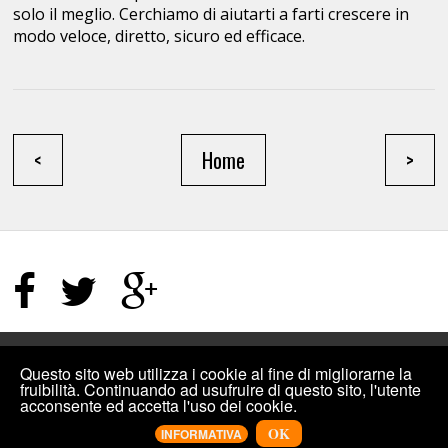
solo il meglio. Cerchiamo di aiutarti a farti crescere in
modo veloce, diretto, sicuro ed efficace.
<
Home
>
HOME PAGE
/
TERMINI E CONDIZIONI
/
SITEMAP
Questo sito web utilizza i cookie al fine di migliorarne la
fruibilità. Continuando ad usufruire di questo sito, l'utente
acconsente ed accetta l'uso dei cookie.
©2019
INCREMENTIPLUS: COMPRARE MI PIACE FACEBOOK, VISUALIZZAZIONI
YOUTUBE E ALTRO PER I SOCIAL
.
DESIGNED BY
INCREMENTIPLUS
OK
INFORMATIVA