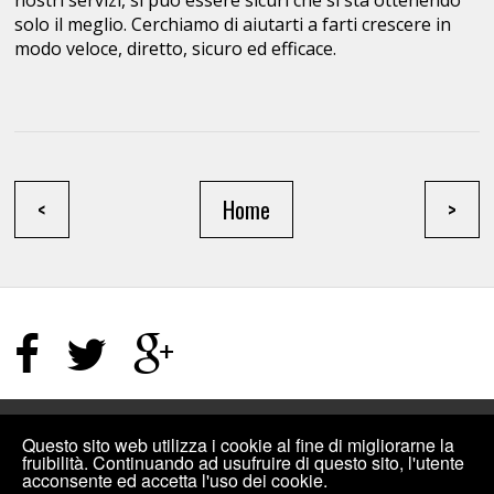
nostri servizi, si può essere sicuri che si sta ottenendo
solo il meglio. Cerchiamo di aiutarti a farti crescere in
modo veloce, diretto, sicuro ed efficace.
<
Home
>
HOME PAGE
/
TERMINI E CONDIZIONI
/
SITEMAP
Questo sito web utilizza i cookie al fine di migliorarne la
fruibilità. Continuando ad usufruire di questo sito, l'utente
acconsente ed accetta l'uso dei cookie.
©2019
INCREMENTIPLUS: COMPRARE MI PIACE FACEBOOK, VISUALIZZAZIONI