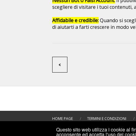
Nessun Bot o Falsi Account:
Il pubbli
scegliere di visitare i tuoi contenuti
Affidabile e credibile:
Quando si sceglie
di aiutarti a farti crescere in modo vel
<
HOME PAGE
/
TERMINI E CONDIZIONI
/
Questo sito web utilizza i cookie al fin
acconsente ed accetta l'uso dei cooki
©2019
INCREMENTIPLUS: COMPRARE MI PIACE FACEBOO