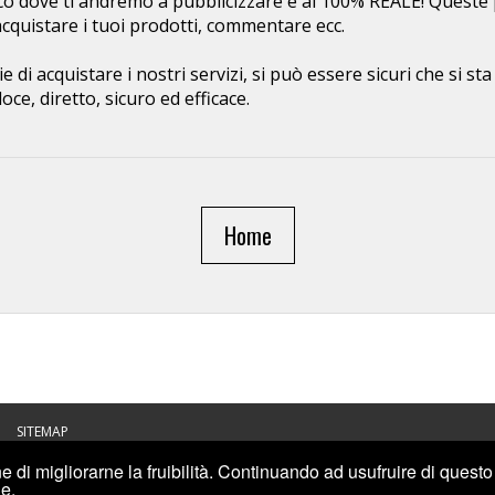
co dove ti andremo a pubblicizzare è al 100% REALE! Queste
, acquistare i tuoi prodotti, commentare ecc.
 di acquistare i nostri servizi, si può essere sicuri che si s
oce, diretto, sicuro ed efficace.
Home
SITEMAP
e di migliorarne la fruibilità. Continuando ad usufruire di questo s
e.
K, VISUALIZZAZIONI YOUTUBE E ALTRO PER I SOCIAL
.
DESIGNED BY
INCREMENTIPLUS