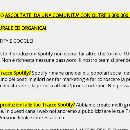
NO
ASCOLTATE DA UNA COMUNITA' CON OLTRE 3,000,000 
URALE ED ORGANICA!
TIFY E GOOGLE!
to Riproduzioni Spotify non dovrai far altro che fornirci l'UR
 Non è richiesta nessuna password. Il nostro team si prender
racce Spotify?
Spotify rimane uno dei più popolari social ne
no dei posti migliori per far marketing e far conoscere la p
edibilità verso la propria attività/prodotto/brand. Noi possia
roduzioni alle tue Tracce Spotify?
Abbiamo creato molti grupp
ie. In questi canali web noi andremo a pubblicizzare le tue Tr
rsone Reali e interessati a te.