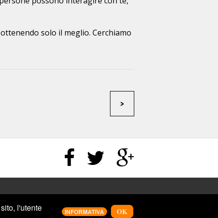
 persone possono interagire con te,
ta ottenendo solo il meglio. Cerchiamo
>
ito, l'utente
OK
INFORMATIVA