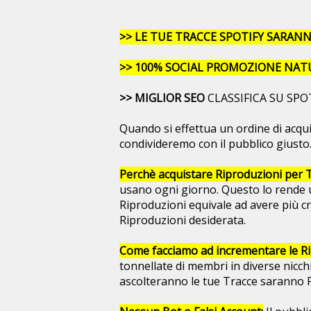
>> LE TUE TRACCE SPOTIFY SARAN
>> 100% SOCIAL PROMOZIONE NAT
>> MIGLIOR SEO
CLASSIFICA SU SPO
Quando si effettua un ordine di acquis
condivideremo con il pubblico giusto.
Perchè acquistare Riproduzioni per T
usano ogni giorno. Questo lo rende u
Riproduzioni equivale ad avere più cr
Riproduzioni desiderata.
Come facciamo ad incrementare le Rip
tonnellate di membri in diverse nicch
ascolteranno le tue Tracce saranno Pe