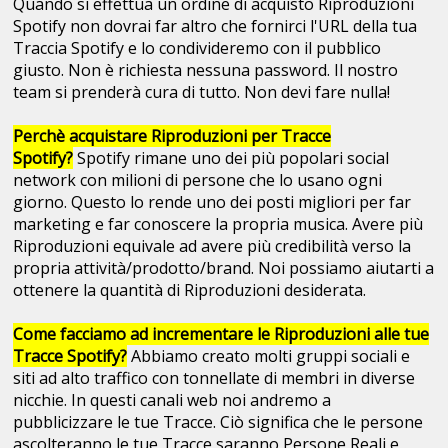
Quando si effettua un ordine di acquisto Riproduzioni
Spotify non dovrai far altro che fornirci l'URL della tua
Traccia Spotify e lo condivideremo con il pubblico
giusto. Non è richiesta nessuna password. Il nostro
team si prenderà cura di tutto. Non devi fare nulla!
Perchè acquistare Riproduzioni per Tracce
Spotify?
Spotify rimane uno dei più popolari social
network con milioni di persone che lo usano ogni
giorno. Questo lo rende uno dei posti migliori per far
marketing e far conoscere la propria musica. Avere più
Riproduzioni equivale ad avere più credibilità verso la
propria attività/prodotto/brand. Noi possiamo aiutarti a
ottenere la quantità di Riproduzioni desiderata.
Come facciamo ad incrementare le Riproduzioni alle tue
Tracce Spotify?
Abbiamo creato molti gruppi sociali e
siti ad alto traffico con tonnellate di membri in diverse
nicchie. In questi canali web noi andremo a
pubblicizzare le tue Tracce. Ciò significa che le persone
ascolteranno le tue Tracce saranno Persone Reali e