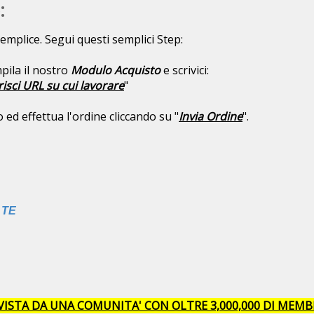
:
emplice. Segui questi semplici Step:
pila il nostro
Modulo Acquisto
e scrivici:
risci URL su cui lavorare
"
ed effettua l'ordine cliccando su "
Invia Ordine
".
 TE
VISTA DA UNA COMUNITA' CON OLTRE 3,000,000 DI MEMBR