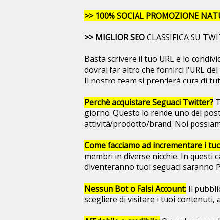
>> 100% SOCIAL PROMOZIONE NAT
>> MIGLIOR SEO
CLASSIFICA SU TWI
Basta scrivere il tuo URL e lo condiv
dovrai far altro che fornirci l'URL d
Il nostro team si prenderà cura di tut
Perchè acquistare Seguaci Twitter?
T
giorno. Questo lo rende uno dei posti
attività/prodotto/brand. Noi possiamo
Come facciamo ad incrementare i tuo
membri in diverse nicchie. In questi c
diventeranno tuoi seguaci saranno Pe
Nessun Bot o Falsi Account:
Il pubbli
scegliere di visitare i tuoi contenuti