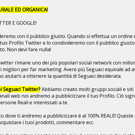
URALE ED ORGANICA!
TTER E GOOGLE!
ideremo con il pubblico giusto. Quando si effettua un ordine
el tuo Profilo Twitter e lo condivideremo con il pubblico gius
to. Non devi fare nulla!
witter rimane uno dei più popolari social network con milio
 migliori per far marketing. Avere più Seguaci equivale ad av
 aiutarti a ottenere la quantità di Seguaci desiderata.
i Seguaci Twitter?
Abbiamo creato molti gruppi sociali e siti 
anali web noi andremo a pubblicizzare il tuo Profilo. Ciò sign
rsone Reali e interessati a te.
co dove ti andremo a pubblicizzare è al 100% REALE! Queste
, acquistare i tuoi prodotti, commentare ecc.