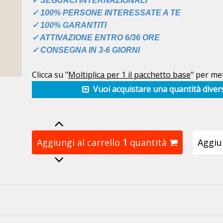
✓ SEGUACI INTERNAZIONALI
✓ 100% PERSONE INTERESSATE A TE
✓ 100% GARANTITI
✓ ATTIVAZIONE ENTRO 6/36 ORE
✓ CONSEGNA IN 3-6 GIORNI
Clicca su "
Moltiplica per 1 il pacchetto base
" per met
Vuoi acquistare una quantità diver
Aggiungi al carrello
1
quantità
Aggiun