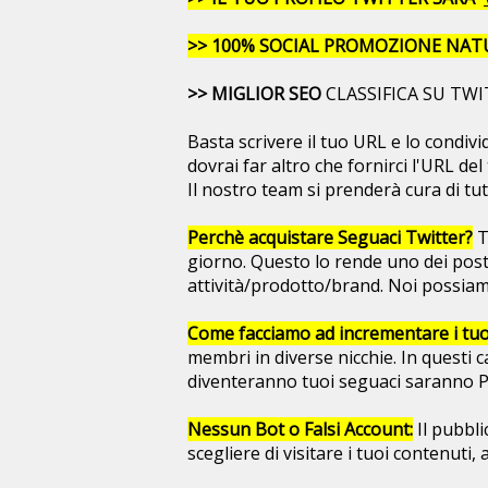
>> 100% SOCIAL PROMOZIONE NAT
>> MIGLIOR SEO
CLASSIFICA SU TWI
Basta scrivere il tuo URL e lo condiv
dovrai far altro che fornirci l'URL d
Il nostro team si prenderà cura di tut
Perchè acquistare Seguaci Twitter?
T
giorno. Questo lo rende uno dei posti
attività/prodotto/brand. Noi possiamo
Come facciamo ad incrementare i tuo
membri in diverse nicchie. In questi c
diventeranno tuoi seguaci saranno Pe
Nessun Bot o Falsi Account:
Il pubbli
scegliere di visitare i tuoi contenuti