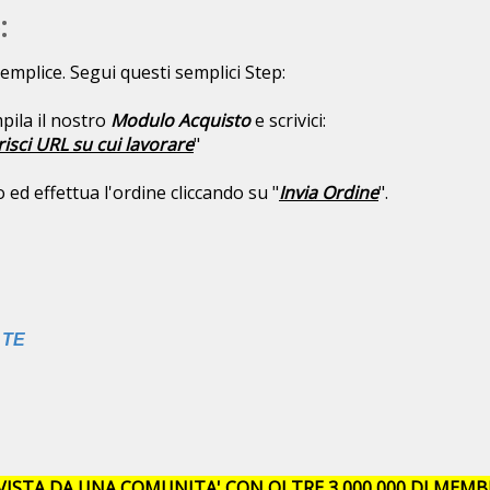
:
emplice. Segui questi semplici Step:
pila il nostro
Modulo Acquisto
e scrivici:
risci URL su cui lavorare
"
ed effettua l'ordine cliccando su "
Invia Ordine
".
 TE
VISTA DA UNA COMUNITA' CON OLTRE 3,000,000 DI MEMBR