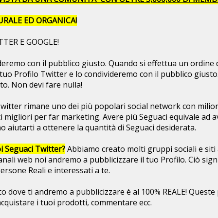
URALE ED ORGANICA!
TTER E GOOGLE!
ideremo con il pubblico giusto. Quando si effettua un ordine
el tuo Profilo Twitter e lo condivideremo con il pubblico gius
to. Non devi fare nulla!
witter rimane uno dei più popolari social network con milio
 migliori per far marketing. Avere più Seguaci equivale ad av
 aiutarti a ottenere la quantità di Seguaci desiderata.
i Seguaci Twitter?
Abbiamo creato molti gruppi sociali e siti 
anali web noi andremo a pubblicizzare il tuo Profilo. Ciò sign
rsone Reali e interessati a te.
co dove ti andremo a pubblicizzare è al 100% REALE! Queste
, acquistare i tuoi prodotti, commentare ecc.