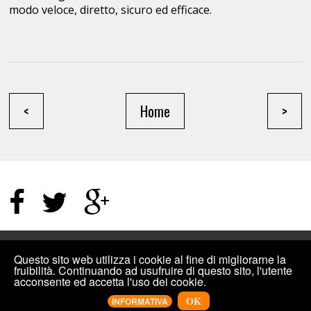
modo veloce, diretto, sicuro ed efficace.
<
Home
>
HOME PAGE
/
TERMINI E CONDIZIONI
/
SITEMAP
Questo sito web utilizza i cookie al fine di migliorarne la
fruibilità. Continuando ad usufruire di questo sito, l'utente
acconsente ed accetta l'uso dei cookie.
©2019
INCREMENTIPLUS: COMPRARE MI PIACE FACEBOOK, VISUALIZZAZIONI
YOUTUBE E ALTRO PER I SOCIAL
.
DESIGNED BY
INCREMENTIPLUS
OK
INFORMATIVA