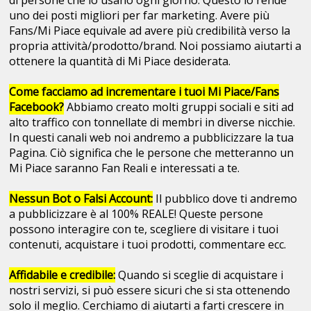
di persone che lo usano ogni giorno. Questo lo rende
uno dei posti migliori per far marketing. Avere più
Fans/Mi Piace equivale ad avere più credibilità verso la
propria attività/prodotto/brand. Noi possiamo aiutarti a
ottenere la quantità di Mi Piace desiderata.
Come facciamo ad incrementare i tuoi Mi Piace/Fans
Facebook?
Abbiamo creato molti gruppi sociali e siti ad
alto traffico con tonnellate di membri in diverse nicchie.
In questi canali web noi andremo a pubblicizzare la tua
Pagina. Ciò significa che le persone che metteranno un
Mi Piace saranno Fan Reali e interessati a te.
Nessun Bot o Falsi Account:
Il pubblico dove ti andremo
a pubblicizzare è al 100% REALE! Queste persone
possono interagire con te, scegliere di visitare i tuoi
contenuti, acquistare i tuoi prodotti, commentare ecc.
Affidabile e credibile:
Quando si sceglie di acquistare i
nostri servizi, si può essere sicuri che si sta ottenendo
solo il meglio. Cerchiamo di aiutarti a farti crescere in