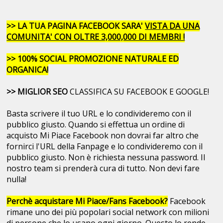
>> LA TUA PAGINA FACEBOOK SARA'
VISTA DA UNA
COMUNITA' CON OLTRE 3,000,000 DI MEMBRI !
>> 100% SOCIAL PROMOZIONE NATURALE ED
ORGANICA!
>> MIGLIOR SEO
CLASSIFICA SU FACEBOOK E GOOGLE!
Basta scrivere il tuo URL e lo condivideremo con il
pubblico giusto. Quando si effettua un ordine di
acquisto Mi Piace Facebook non dovrai far altro che
fornirci l'URL della Fanpage e lo condivideremo con il
pubblico giusto. Non è richiesta nessuna password. Il
nostro team si prenderà cura di tutto. Non devi fare
nulla!
Perchè acquistare Mi Piace/Fans Facebook?
Facebook
rimane uno dei più popolari social network con milioni