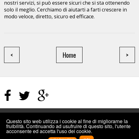
nostri servizi, si può essere sicuri che si sta ottenendo
solo il meglio. Cerchiamo di aiutarti a farti crescere in
modo veloce, diretto, sicuro ed efficace.
<
Home
>
HOME PAGE
/
TERMINI E CONDIZIONI
/
SITEMAP
Questo sito web utilizza i cookie al fine di migliorarne la
fruibilità. Continuando ad usufruire di questo sito, l'utente
acconsente ed accetta l'uso dei cookie.
©2019
INCREMENTIPLUS: COMPRARE MI PIACE FACEBOOK, VISUALIZZAZIONI
YOUTUBE E ALTRO PER I SOCIAL
.
DESIGNED BY
INCREMENTIPLUS