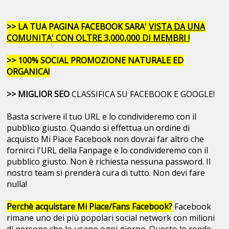
>> LA TUA PAGINA FACEBOOK SARA'
VISTA DA UNA
COMUNITA' CON OLTRE 3,000,000 DI MEMBRI !
>> 100% SOCIAL PROMOZIONE NATURALE ED
ORGANICA!
>> MIGLIOR SEO
CLASSIFICA SU FACEBOOK E GOOGLE!
Basta scrivere il tuo URL e lo condivideremo con il
pubblico giusto. Quando si effettua un ordine di
acquisto Mi Piace Facebook non dovrai far altro che
fornirci l'URL della Fanpage e lo condivideremo con il
pubblico giusto. Non è richiesta nessuna password. Il
nostro team si prenderà cura di tutto. Non devi fare
nulla!
Perchè acquistare Mi Piace/Fans Facebook?
Facebook
rimane uno dei più popolari social network con milioni