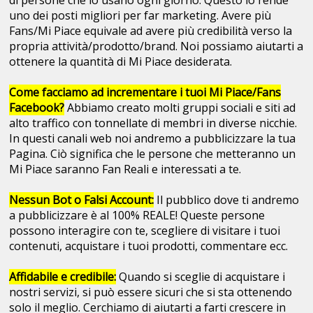
di persone che lo usano ogni giorno. Questo lo rende
uno dei posti migliori per far marketing. Avere più
Fans/Mi Piace equivale ad avere più credibilità verso la
propria attività/prodotto/brand. Noi possiamo aiutarti a
ottenere la quantità di Mi Piace desiderata.
Come facciamo ad incrementare i tuoi Mi Piace/Fans
Facebook?
Abbiamo creato molti gruppi sociali e siti ad
alto traffico con tonnellate di membri in diverse nicchie.
In questi canali web noi andremo a pubblicizzare la tua
Pagina. Ciò significa che le persone che metteranno un
Mi Piace saranno Fan Reali e interessati a te.
Nessun Bot o Falsi Account:
Il pubblico dove ti andremo
a pubblicizzare è al 100% REALE! Queste persone
possono interagire con te, scegliere di visitare i tuoi
contenuti, acquistare i tuoi prodotti, commentare ecc.
Affidabile e credibile:
Quando si sceglie di acquistare i
nostri servizi, si può essere sicuri che si sta ottenendo
solo il meglio. Cerchiamo di aiutarti a farti crescere in