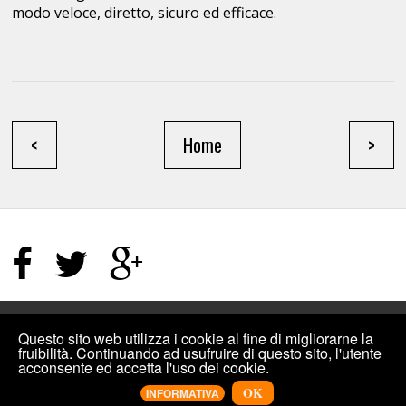
modo veloce, diretto, sicuro ed efficace.
<
Home
>
HOME PAGE
/
TERMINI E CONDIZIONI
/
SITEMAP
Questo sito web utilizza i cookie al fine di migliorarne la
fruibilità. Continuando ad usufruire di questo sito, l'utente
acconsente ed accetta l'uso dei cookie.
©2019
INCREMENTIPLUS: COMPRARE MI PIACE FACEBOOK, VISUALIZZAZIONI
YOUTUBE E ALTRO PER I SOCIAL
.
DESIGNED BY
INCREMENTIPLUS
OK
INFORMATIVA