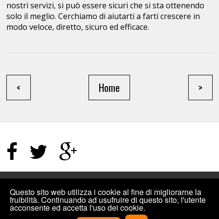
nostri servizi, si può essere sicuri che si sta ottenendo
solo il meglio. Cerchiamo di aiutarti a farti crescere in
modo veloce, diretto, sicuro ed efficace.
<
Home
>
HOME PAGE
/
TERMINI E CONDIZIONI
/
SITEMAP
Questo sito web utilizza i cookie al fine di migliorarne la
fruibilità. Continuando ad usufruire di questo sito, l'utente
acconsente ed accetta l'uso dei cookie.
©2019
INCREMENTIPLUS: COMPRARE MI PIACE FACEBOOK, VISUALIZZAZIONI
YOUTUBE E ALTRO PER I SOCIAL
.
DESIGNED BY
INCREMENTIPLUS