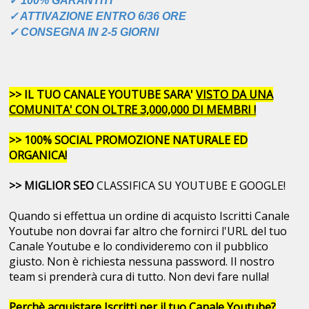
✓ 100% GARANTITI
✓ ATTIVAZIONE ENTRO 6/36 ORE
✓ CONSEGNA IN 2-5 GIORNI
>> IL TUO CANALE YOUTUBE SARA'
VISTO DA UNA
COMUNITA' CON OLTRE 3,000,000 DI MEMBRI !
>> 100% SOCIAL PROMOZIONE NATURALE ED
ORGANICA!
>> MIGLIOR SEO
CLASSIFICA SU YOUTUBE E GOOGLE!
Quando si effettua un ordine di acquisto Iscritti Canale
Youtube non dovrai far altro che fornirci l'URL del tuo
Canale Youtube e lo condivideremo con il pubblico
giusto. Non è richiesta nessuna password. Il nostro
team si prenderà cura di tutto. Non devi fare nulla!
Perchè acquistare Iscritti per il tuo Canale Youtube?