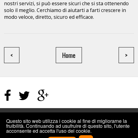
nostri servizi, si può essere sicuri che si sta ottenendo
solo il meglio. Cerchiamo di aiutarti a farti crescere in
modo veloce, diretto, sicuro ed efficace.
<
Home
>
HOME PAGE
/
TERMINI E CONDIZIONI
/
SITEMAP
Questo sito web utilizza i cookie al fine di migliorarne la
fruibilità. Continuando ad usufruire di questo sito, l'utente
acconsente ed accetta l'uso dei cookie.
©2019
INCREMENTIPLUS: COMPRARE MI PIACE FACEBOOK, VISUALIZZAZIONI
YOUTUBE E ALTRO PER I SOCIAL
.
DESIGNED BY
INCREMENTIPLUS