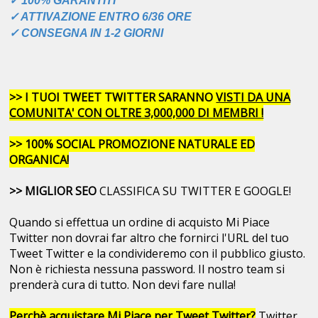
✓ 100% GARANTITI
✓ ATTIVAZIONE ENTRO 6/36 ORE
✓ CONSEGNA IN 1-2 GIORNI
>> I TUOI TWEET TWITTER SARANNO
VISTI DA UNA
COMUNITA' CON OLTRE 3,000,000 DI MEMBRI !
>> 100% SOCIAL PROMOZIONE NATURALE ED
ORGANICA!
>> MIGLIOR SEO
CLASSIFICA SU TWITTER E GOOGLE!
Quando si effettua un ordine di acquisto Mi Piace
Twitter non dovrai far altro che fornirci l'URL del tuo
Tweet Twitter e la condivideremo con il pubblico giusto.
Non è richiesta nessuna password. Il nostro team si
prenderà cura di tutto. Non devi fare nulla!
Perchè acquistare Mi Piace per Tweet Twitter?
Twitter