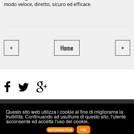
modo veloce, diretto, sicuro ed efficace.
<
Home
>
HOME PAGE
/
TERMINI E CONDIZIONI
/
SITEMAP
Questo sito web utilizza i cookie al fine di migliorarne la
fruibilità. Continuando ad usufruire di questo sito, l'utente
acconsente ed accetta l'uso dei cookie.
©2019
INCREMENTIPLUS: COMPRARE MI PIACE FACEBOOK, VISUALIZZAZIONI
YOUTUBE E ALTRO PER I SOCIAL
.
DESIGNED BY
INCREMENTIPLUS
OK
INFORMATIVA