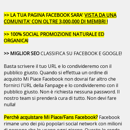
>> LA TUA PAGINA FACEBOOK SARA'
VISTA DA UNA
COMUNITA' CON OLTRE 3,000,000 DI MEMBRI !
>> 100% SOCIAL PROMOZIONE NATURALE ED
ORGANICA!
>> MIGLIOR SEO
CLASSIFICA SU FACEBOOK E GOOGLE!
Basta scrivere il tuo URL e lo condivideremo con il
pubblico giusto. Quando si effettua un ordine di
acquisto Mi Piace Facebook non dovrai far altro che
fornirci l'URL della Fanpage e lo condivideremo con il
pubblico giusto. Non è richiesta nessuna password. Il
nostro team si prenderà cura di tutto. Non devi fare
nulla!
Perchè acquistare Mi Piace/Fans Facebook?
Facebook
rimane uno dei più popolari social network con milioni