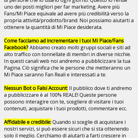
di persone che lo usano ogni giorno. Questo lo rende
uno dei posti migliori per far marketing. Avere più
Fans/Mi Piace equivale ad avere più credibilità verso la
propria attività/prodotto/brand. Noi possiamo aiutarti a
ottenere la quantità di Mi Piace desiderata.
Come facciamo ad incrementare i tuoi Mi Piace/Fans
Facebook?
Abbiamo creato molti gruppi sociali e siti ad
alto traffico con tonnellate di membri in diverse nicchie.
In questi canali web noi andremo a pubblicizzare la tua
Pagina. Ciò significa che le persone che metteranno un
Mi Piace saranno Fan Reali e interessati a te.
Nessun Bot o Falsi Account:
Il pubblico dove ti andremo
a pubblicizzare è al 100% REALE! Queste persone
possono interagire con te, scegliere di visitare i tuoi
contenuti, acquistare i tuoi prodotti, commentare ecc.
Affidabile e credibile:
Quando si sceglie di acquistare i
nostri servizi, si può essere sicuri che si sta ottenendo
solo il meglio. Cerchiamo di aiutarti a farti crescere in