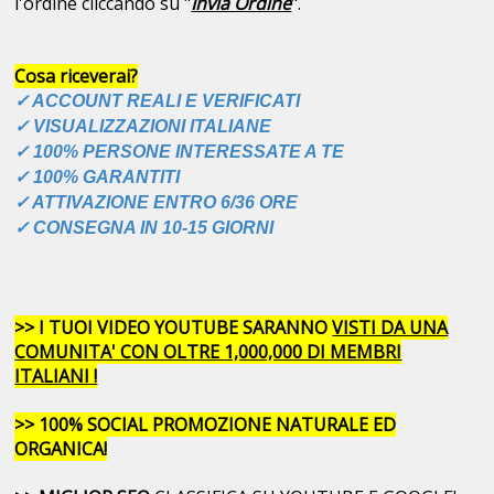
l'ordine cliccando su "
Invia Ordine
".
Cosa riceverai?
✓ ACCOUNT REALI E VERIFICATI
✓ VISUALIZZAZIONI ITALIANE
✓ 100% PERSONE INTERESSATE A TE
✓ 100% GARANTITI
✓ ATTIVAZIONE ENTRO 6/36 ORE
✓ CONSEGNA IN 10-15 GIORNI
>> I TUOI VIDEO YOUTUBE SARANNO
VISTI DA UNA
COMUNITA' CON OLTRE 1,000,000 DI MEMBRI
ITALIANI !
>> 100% SOCIAL PROMOZIONE NATURALE ED
ORGANICA!