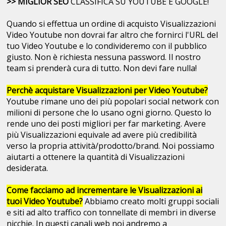
>> MIGLIOR SEO
CLASSIFICA SU YOUTUBE E GOOGLE!
Quando si effettua un ordine di acquisto Visualizzazioni
Video Youtube non dovrai far altro che fornirci l'URL del
tuo Video Youtube e lo condivideremo con il pubblico
giusto. Non è richiesta nessuna password. Il nostro
team si prenderà cura di tutto. Non devi fare nulla!
Perchè acquistare Visualizzazioni per Video Youtube?
Youtube rimane uno dei più popolari social network con
milioni di persone che lo usano ogni giorno. Questo lo
rende uno dei posti migliori per far marketing. Avere
più Visualizzazioni equivale ad avere più credibilità
verso la propria attività/prodotto/brand. Noi possiamo
aiutarti a ottenere la quantità di Visualizzazioni
desiderata.
Come facciamo ad incrementare le Visualizzazioni ai
tuoi Video Youtube?
Abbiamo creato molti gruppi sociali
e siti ad alto traffico con tonnellate di membri in diverse
nicchie. In questi canali web noi andremo a